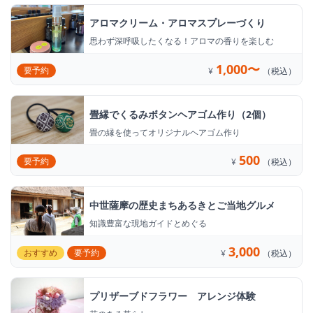
アロマクリーム・アロマスプレーづくり
思わず深呼吸したくなる！アロマの香りを楽しむ
1,000〜
要予約
¥
（税込）
畳縁でくるみボタンヘアゴム作り（2個）
畳の縁を使ってオリジナルヘアゴム作り
500
要予約
¥
（税込）
中世薩摩の歴史まちあるきとご当地グルメ
知識豊富な現地ガイドとめぐる
3,000
おすすめ
要予約
¥
（税込）
プリザーブドフラワー アレンジ体験