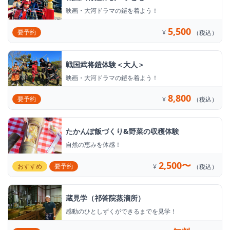
映画・大河ドラマの鎧を着よう！
5,500
要予約
¥
（税込）
戦国武将鎧体験＜大人＞
映画・大河ドラマの鎧を着よう！
8,800
要予約
¥
（税込）
たかんぽ飯づくり&野菜の収穫体験
自然の恵みを体感！
2,500〜
おすすめ
要予約
¥
（税込）
蔵見学（祁答院蒸溜所）
感動のひとしずくができるまでを見学！