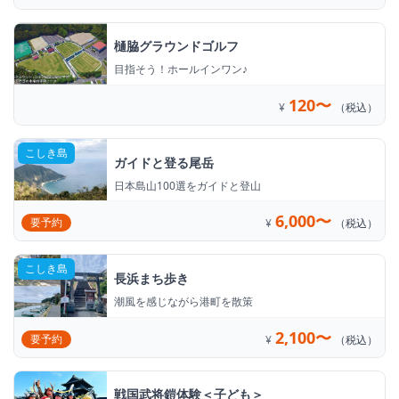
樋脇グラウンドゴルフ
目指そう！ホールインワン♪
120〜
¥
（税込）
こしき島
ガイドと登る尾岳
日本島山100選をガイドと登山
6,000〜
要予約
¥
（税込）
こしき島
長浜まち歩き
潮風を感じながら港町を散策
2,100〜
要予約
¥
（税込）
戦国武将鎧体験＜子ども＞