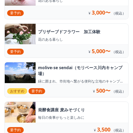
花のある暮らし
3,000〜
要予約
¥
（税込）
プリザーブドフラワー 加工体験
花のある暮らし
5,000〜
要予約
¥
（税込）
molive-se sendai（モリベース川内キャンプ
場）
緑に囲まれ、市街地へ繋がる便利な立地のキャンプ
場！
500〜
おすすめ
要予約
¥
（税込）
発酵食講座 麦みそづくり
毎日の食事がもっと楽しみに
3,500
要予約
¥
（税込）