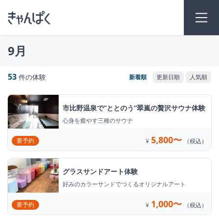
9月
53
件の体験
市比野温泉で”ととのう”翠嵐の贅沢サウナ体験
心身を癒やす三種のサウナ
5,800〜
要予約
¥
（税込）
グラスサンドアート体験
好みのカラーサンドでつくるオリジナルアート
1,000〜
要予約
¥
（税込）