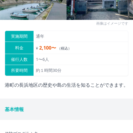
画像はイメージです
実施期間
通年
2,100〜
料金
¥
（税込）
催行人数
1〜6人
所要時間
約１時間30分
港町の長浜地区の歴史や島の生活を知ることができます。
基本情報