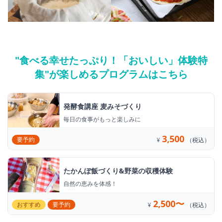
"食べる幸せたっぷり！「おいしい」体験特
集"が楽しめるプログラムはこちら
発酵食講座 麦みそづくり
毎日の食事がもっと楽しみに
3,500
要予約
¥
（税込）
たかんぽ飯づくり&野菜の収穫体験
自然の恵みを体感！
2,500〜
おすすめ
要予約
¥
（税込）