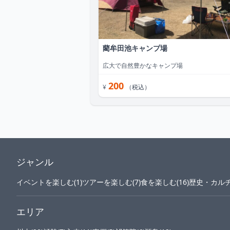
藺牟田池キャンプ場
広大で自然豊かなキャンプ場
200
¥
（税込）
ジャンル
イベントを楽しむ(1)
ツアーを楽しむ(7)
食を楽しむ(16)
歴史・カルチ
エリア