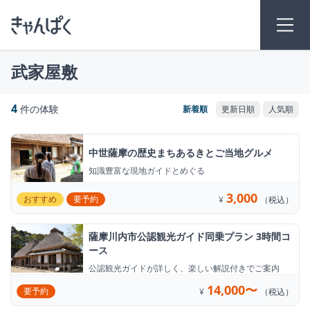
武家屋敷
4
件の体験
中世薩摩の歴史まちあるきとご当地グルメ
知識豊富な現地ガイドとめぐる
3,000
おすすめ
要予約
¥
（税込）
薩摩川内市公認観光ガイド同乗プラン 3時間コ
ース
公認観光ガイドが詳しく、楽しい解説付きでご案内
14,000〜
要予約
¥
（税込）