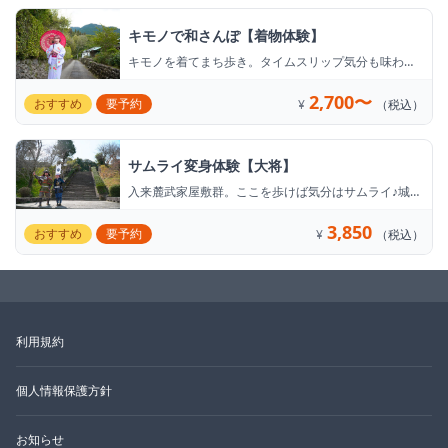
キモノで和さんぽ【着物体験】
キモノを着てまち歩き。タイムスリップ気分も味わえ
ます。
2,700〜
おすすめ
要予約
¥
（税込）
サムライ変身体験【大将】
入来麓武家屋敷群。ここを歩けば気分はサムライ♪城跡
や武家門の前でポーズをとれば、写真映えもバッチリ
です。
3,850
おすすめ
要予約
¥
（税込）
利用規約
個人情報保護方針
お知らせ