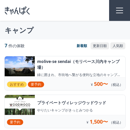
キャンプ
7
件の体験
molive-se sendai（モリベース川内キャンプ
場）
緑に囲まれ、市街地へ繋がる便利な立地のキャンプ
場！
500〜
おすすめ
要予約
¥
（税込）
プライベートヴィレッジウッドウッド
やりたいキャンプがきっとみつかる
1,500〜
要予約
¥
（税込）