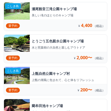
こしき島
瀬尾観音三滝公園キャンプ場
美しい滝のほとりのキャンプ場
4,400
要予約
¥
（税込）
とうごう五色親水公園キャンプ場
水と照葉樹の大自然と親しむアウトドア
2,000〜
要予約
¥
（税込）
こしき島
上甑自然公園キャンプ村
上甑の潮風に包まれて、心と体をリフレッシュ
200〜
要予約
¥
（税込）
藺牟田池キャンプ場