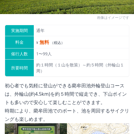
画像はイメージです
実施期間
通年
無料
料金
¥
（税込）
催行人数
1〜99人
約１時間（１山を散策）～約５時間（外輪山１
所要時間
周）
初心者でも気軽に登山ができる藺牟田池外輪登山コース
は、外輪山(約4.5km)を約５時間で縦走でき、下山ポイン
トも多いので安心して楽しむことができます。
時期により、藺牟田池でのボート、池を周回するサイクリ
ングも楽しめます。