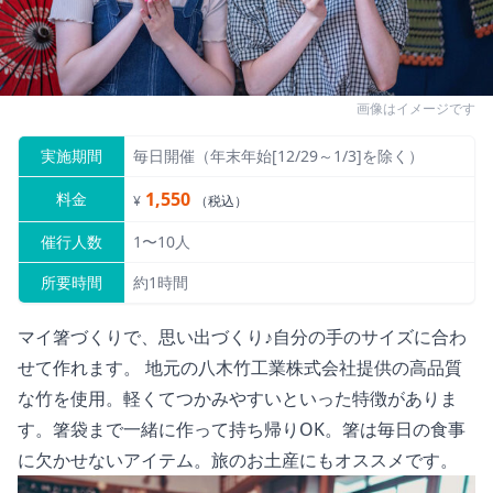
画像はイメージです
実施期間
毎日開催（年末年始[12/29～1/3]を除く）
1,550
料金
¥
（税込）
催行人数
1〜10人
所要時間
約1時間
マイ箸づくりで、思い出づくり♪自分の手のサイズに合わ
せて作れます。 地元の八木竹工業株式会社提供の高品質
な竹を使用。軽くてつかみやすいといった特徴がありま
す。箸袋まで一緒に作って持ち帰りOK。箸は毎日の食事
に欠かせないアイテム。旅のお土産にもオススメです。